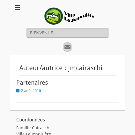
Villa La Jonquière
Un gîte entre mer et montagne
Rechercher :
E-
mail
Auteur/autrice :
jmcairaschi
Partenaires
Posted
2 août 2016
on
Coordonnées
Famille Cairaschi
Villa La Jonquière