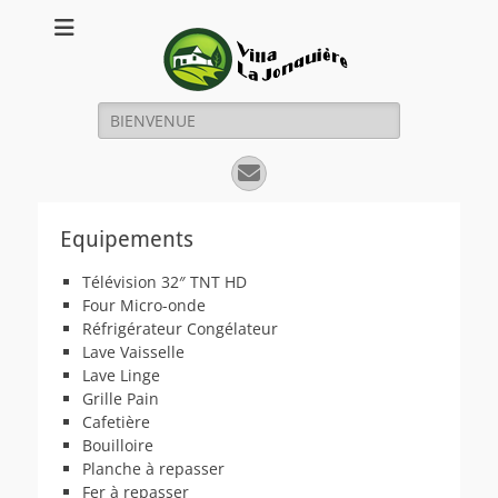
Villa La Jonquière
Un gîte entre mer et montagne
Rechercher :
E-
mail
Equipements
Télévision 32″ TNT HD
Four Micro-onde
Réfrigérateur Congélateur
Lave Vaisselle
Lave Linge
Grille Pain
Cafetière
Bouilloire
Planche à repasser
Fer à repasser